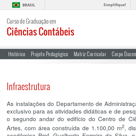
Simplifique!
BRASIL
Curso de Graduação em
Ciências Contábeis
Histórico
Projeto Pedagógico
Matriz Curricular
Corpo Docen
Infraestrutura
As instalações do Departamento de Administraç
exclusivo para as atividades didáticas e de pe
o segundo andar do edifício do Centro de Ci
2
Artes, com área construída de 1.100,00 m
, di
acadêmica Prof. Gualberto Ferreira da Silva, e 