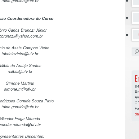
taina.gomide@ufv.br
ão Coordenadora do Curso
ônio Carlos Brunozi Júnior
cbrunozi@yahoo.com.br
cio de Assis Campos Vieira
fabriciovieira@ufv.br
Nálbia de Araújo Santos
nalbia@ufv.br
E
Simone Martins
De
simone.m@ufv.br
Un
Av
Rodrigues Gomide Souza Pinto
CE
taina.gomide@ufv.br
Fo
da
Wender Fraga Miranda
wender.miranda@ufv.br
presentantes Discentes: