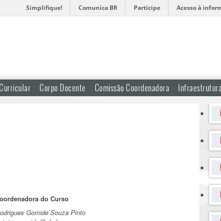
Simplifique!
Comunica BR
Participe
Acesso à infor
Curricular
Corpo Docente
Comissão Coordenadora
Infraestrutur
oordenadora do Curso
Rodrigues Gomide Souza Pinto