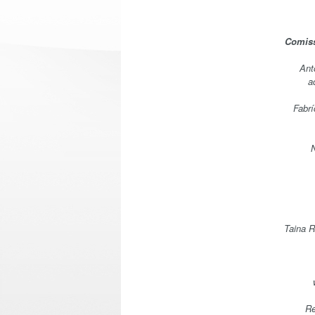
Comiss
Ant
a
Fabrí
Taina 
Re